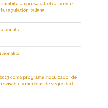
l ámbito empresarial: el referente
la regulación italiana
nto penale
rzionalità
 2013 como programa inocuizador de
 revisable y medidas de seguridad