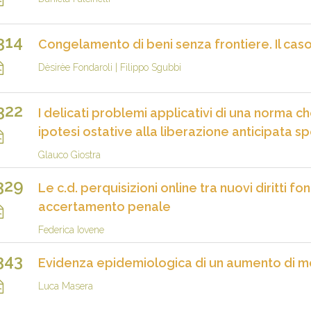
314
Congelamento di beni senza frontiere. Il cas
Dèsirèe Fondaroli
|
Filippo Sgubbi
322
I delicati problemi applicativi di una norma c
ipotesi ostative alla liberazione anticipata sp
Glauco Giostra
329
Le c.d. perquisizioni online tra nuovi diritti 
accertamento penale
Federica Iovene
343
Evidenza epidemiologica di un aumento di mo
Luca Masera