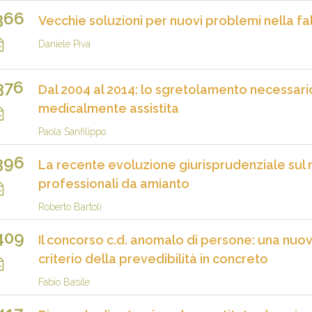
366
Vecchie soluzioni per nuovi problemi nella fa
Daniele Piva
376
Dal 2004 al 2014: lo sgretolamento necessari
medicalmente assistita
Paola Sanfilippo
396
La recente evoluzione giurisprudenziale sul 
professionali da amianto
Roberto Bartoli
409
Il concorso c.d. anomalo di persone: una nuov
criterio della prevedibilità in concreto
Fabio Basile