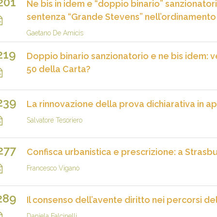
201
Ne bis in idem e “doppio binario” sanzionatorio:
sentenza “Grande Stevens” nell’ordinamento 
Gaetano De Amicis
219
Doppio binario sanzionatorio e ne bis idem: ve
50 della Carta?
239
La rinnovazione della prova dichiarativa in a
Salvatore Tesoriero
277
Confisca urbanistica e prescrizione: a Strasbu
Francesco Viganò
289
Il consenso dell’avente diritto nei percorsi d
Daniela Falcinelli