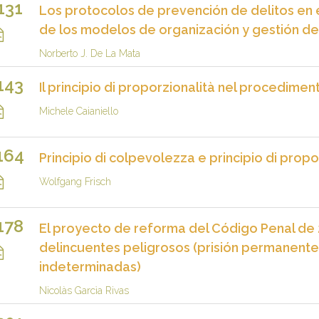
131
Los protocolos de prevención de delitos en e
de los modelos de organización y gestión de 
Norberto J. De La Mata
143
Il principio di proporzionalità nel procedime
Michele Caianiello
164
Principio di colpevolezza e principio di propo
Wolfgang Frisch
178
El proyecto de reforma del Código Penal de
delincuentes peligrosos (prisión permanente
indeterminadas)
Nicolàs Garcìa Rivas