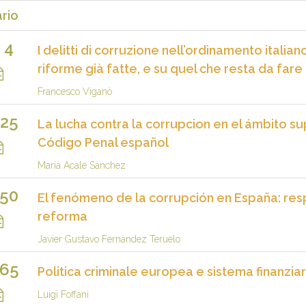
rio
4
I delitti di corruzione nell’ordinamento italia
riforme già fatte, e su quel che resta da fare
Francesco Viganò
25
La lucha contra la corrupcion en el ámbito sup
Código Penal español
María Acale Sánchez
50
El fenómeno de la corrupción en España: re
reforma
Javier Gustavo Fernàndez Teruelo
65
Politica criminale europea e sistema finanziar
Luigi Foffani