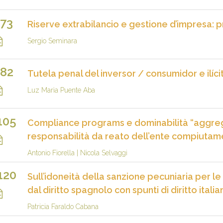
73
Riserve extrabilancio e gestione d’impresa: pr
Sergio Seminara
82
Tutela penal del inversor / consumidor e ilíc
Luz Marìa Puente Aba
105
Compliance programs e dominabilità “aggrega
responsabilità da reato dell’ente compiuta
Antonio Fiorella
|
Nicola Selvaggi
120
Sull’idoneità della sanzione pecuniaria per le
dal diritto spagnolo con spunti di diritto italia
Patricia Faraldo Cabana