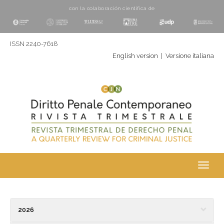
con la colaboración cientí­fica de
ISSN 2240-7618
English version
|
Versione italiana
Toggl
navig
2026