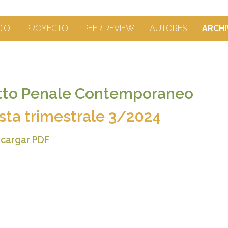
CIO
PROYECTO
PEER REVIEW
AUTORES
ARCHI
itto Penale Contemporaneo
ista trimestrale 3/2024
cargar PDF