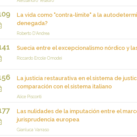
Alessandro Tesauro
109
La vida como "contra-límite" a la autodetermi
denegada?
Roberto D'Andrea
141
Suecia entre el excepcionalismo nórdico y la
Riccardo Ercole Omodei
156
La justicia restaurativa en el sistema de just
comparación con el sistema italiano
Alice Pisconti
177
Las nulidades de la imputación entre el marc
jurisprudencia europea
Gianluca Varraso