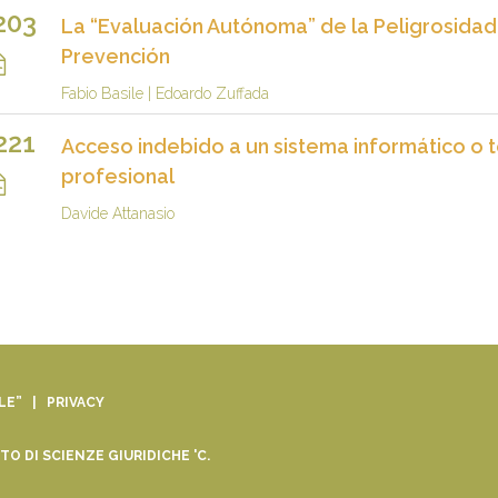
203
La “Evaluación Autónoma” de la Peligrosidad
Prevención
Fabio Basile
|
Edoardo Zuffada
221
Acceso indebido a un sistema informático o 
profesional
Davide Attanasio
ALE” |
PRIVACY
O DI SCIENZE GIURIDICHE 'C.