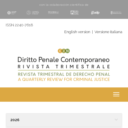
con la colaboración cientí­fica de
ISSN 2240-7618
English version
|
Versione italiana
Toggl
navig
2026