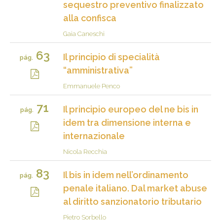
sequestro preventivo finalizzato
alla confisca
Gaia Caneschi
63
Il principio di specialità
pág.
“amministrativa”
Emmanuele Penco
71
Il principio europeo del ne bis in
pág.
idem tra dimensione interna e
internazionale
Nicola Recchia
83
Il bis in idem nell’ordinamento
pág.
penale italiano. Dal market abuse
al diritto sanzionatorio tributario
Pietro Sorbello