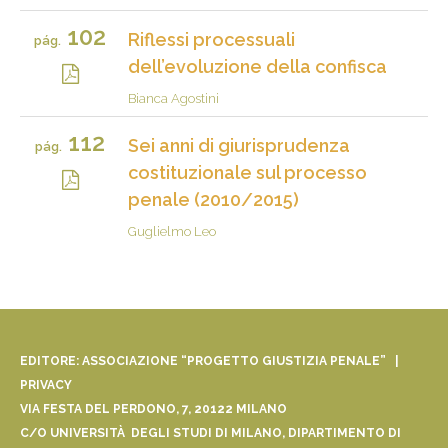
102
Riflessi processuali
pág.
dell’evoluzione della confisca
Bianca Agostini
112
Sei anni di giurisprudenza
pág.
costituzionale sul processo
penale (2010/2015)
Guglielmo Leo
EDITORE: ASSOCIAZIONE “PROGETTO GIUSTIZIA PENALE” |
PRIVACY
VIA FESTA DEL PERDONO, 7, 20122 MILANO
C/O UNIVERSITÀ DEGLI STUDI DI MILANO, DIPARTIMENTO DI