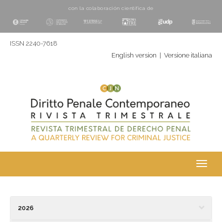
con la colaboración cientí­fica de
ISSN 2240-7618
English version
|
Versione italiana
Toggl
navig
2026