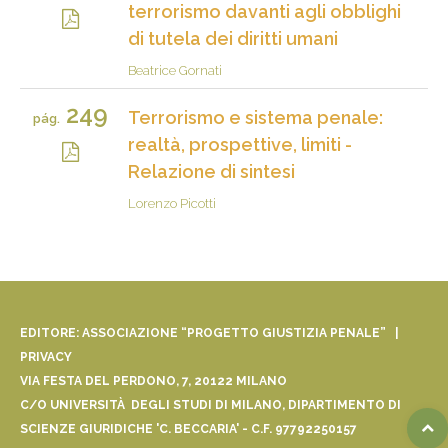
terrorismo davanti agli obblighi
di tutela dei diritti umani
Beatrice Gornati
249
Terrorismo e sistema penale:
pág.
realtà, prospettive, limiti -
Relazione di sintesi
Lorenzo Picotti
EDITORE: ASSOCIAZIONE “PROGETTO GIUSTIZIA PENALE” |
PRIVACY
VIA FESTA DEL PERDONO, 7, 20122 MILANO
C/O UNIVERSITÀ DEGLI STUDI DI MILANO, DIPARTIMENTO DI
SCIENZE GIURIDICHE 'C. BECCARIA' - C.F. 97792250157