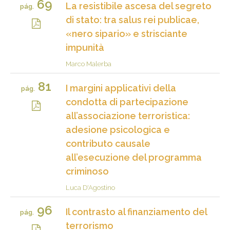
69
La resistibile ascesa del segreto
pág.
di stato: tra salus rei publicae,
«nero sipario» e strisciante
impunità
Marco Malerba
81
I margini applicativi della
pág.
condotta di partecipazione
all’associazione terroristica:
adesione psicologica e
contributo causale
all’esecuzione del programma
criminoso
Luca D'Agostino
96
Il contrasto al finanziamento del
pág.
terrorismo