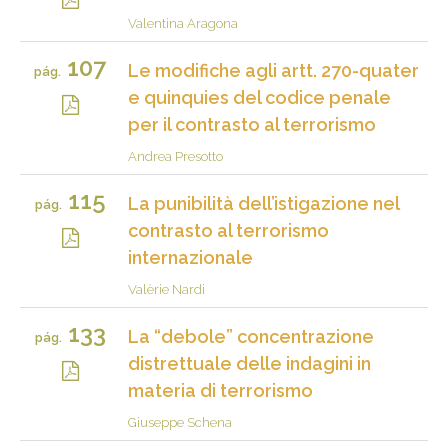
Valentina Aragona
107
Le modifiche agli artt. 270-quater
pág.
e quinquies del codice penale
per il contrasto al terrorismo
Andrea Presotto
115
La punibilità dell’istigazione nel
pág.
contrasto al terrorismo
internazionale
Valèrie Nardi
133
La “debole” concentrazione
pág.
distrettuale delle indagini in
materia di terrorismo
Giuseppe Schena