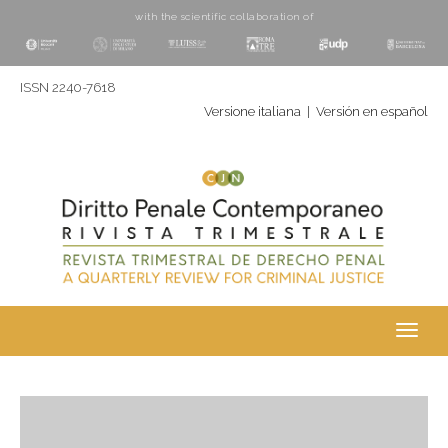
with the scientific collaboration of
ISSN 2240-7618
Versione italiana
|
Versión en español
Toggl
navig