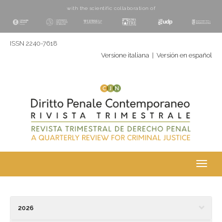
with the scientific collaboration of
ISSN 2240-7618
Versione italiana
|
Versión en español
Toggl
navig
2026